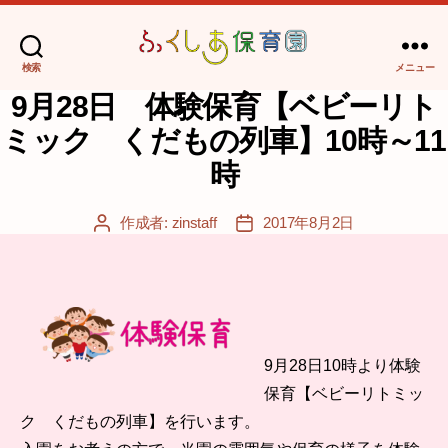
検索
メニュー
No
9月28日 体験保育【ベビーリト
Blog
Title
ミック くだもの列車】10時～11
Set
時
作成者:
zinstaff
2017年8月2日
投
投
稿
稿
者
日
9月28日10時より体験
保育【ベビーリトミッ
ク くだもの列車】を行います。